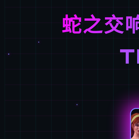
蛇之交响
T