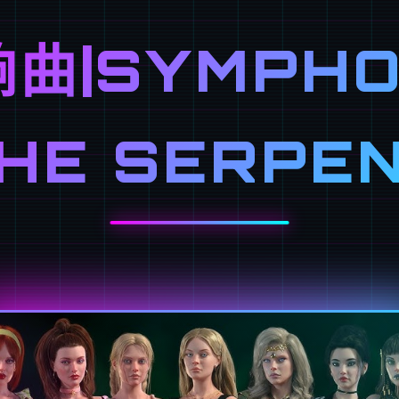
曲|SYMPHO
HE SERPE