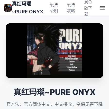
润色
真红玛瑙
玩法
玩法
版下
说明
攻略
~PURE ONYX
载
真红玛瑙~PURE ONYX
官方法，官方简体中文，中文接收，空偿无害下降