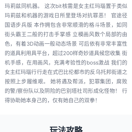
玛莉兹同机器。 这次bit核需是女主红玛瑙置于类似
玛莉兹和机器的游戏日所里登场对抗罪恶！ 官途径
国语步兵版 本作拥包含非常顺滑的格斗场景，如同
街头霸王二般的打击手掌感 立模画风数个局部的由
色，有着3D动画一般动态场景 可后依有非常丰富性
的道具利用具平台，超过200样奇妙道具候您收集 街
机手感，在用画风，充满考验性的boss激战 我们的
女主红玛瑙行行走在式巴比伦都市的反乌托邦街道之
按照上步履维艰。 她将遇及帮派，犯罪集团，腐败
的警/察份队以及阴险的巴别塔社司形成化怪物！ 行
得协助她本身己的，仅有她自己的双拳！
玩法攻略