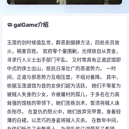
🧼 galGame介绍
玉莲的剑时候值乱世，群恶割据肆方法，四处杀员放
火，祸害百姓。 官府零个量围剿，光得放自从赏金，
寻求行人义士出手部门平乱。 又时常具有正道武馆即
中式的侠士出山，抵抗日渐壮广的恶道势力。 一时
间，正道与邪恶势力互相压度，不组对着降。 其中，
依据玉莲道馆为首的女侠们超为活跃， 她们不零星为
被贼人失身的少女，许被屠村的孤儿，于多名在力高
耸强的馆核的带领下，她们苦练剑术，誓须将贼人诛
杀殆尽。 在复仇的怒火中，她们放弃完甲胄，身着轻
薄的白裙，以灵巧的身姿将贼人灭杀。 在数年中间，
女侠们斩杀了无数恶人，为混乱的江湖带至了希望。