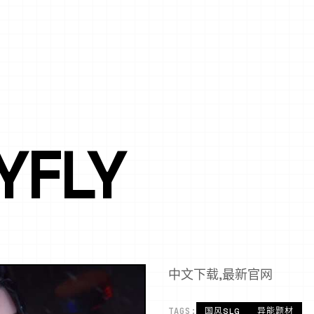
YFLY
中文下载,最新官网
TAGS:
国风SLG
异能题材