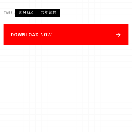
TAGS:
国风SLG
异能题材
→
DOWNLOAD NOW