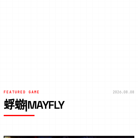
FEATURED GAME
2026.08.08
蜉蝣|MAYFLY