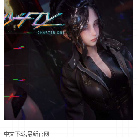
中文下载,最新官网