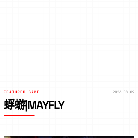
FEATURED GAME
2026.08.09
蜉蝣|MAYFLY