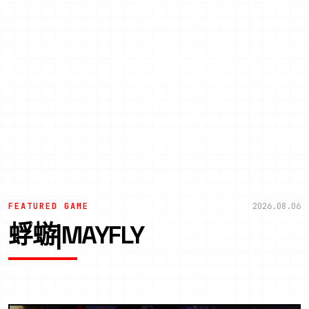
FEATURED GAME
2026.08.06
蜉蝣|MAYFLY