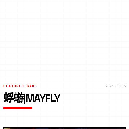
FEATURED GAME
2026.08.06
蜉蝣|MAYFLY