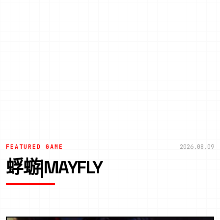
FEATURED GAME
2026.08.09
蜉蝣|MAYFLY