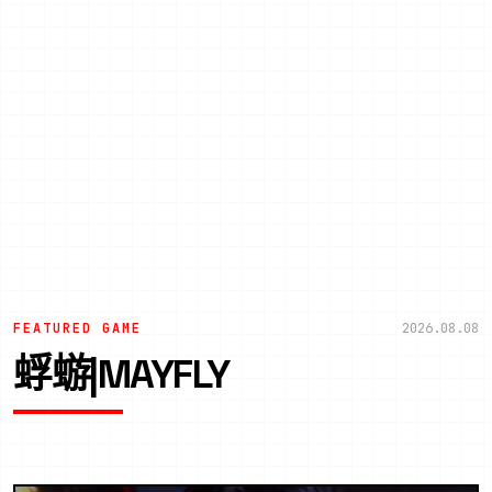
FEATURED GAME
2026.08.08
蜉蝣|MAYFLY